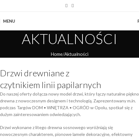
MENU
Home
Aktualności
Drzwi drewniane z
czytnikiem linii papilarnych
Do naszej oferty dołącza nowy model drzwi, który łączy naturalne piękno
drewna z nowoczesnym designem i technologią. Zaprezentowany m.in.
podczas Targów DOM • WNĘTRZA • OGRÓD w Opolu, spotkał się z
dużym zainteresowaniem odwiedzających.
Drzwi wykonane z litego drewna sosnowego wyróżniają się
nowoczesnym charakterem, pionowe lamele dekoracyjne, efektowny