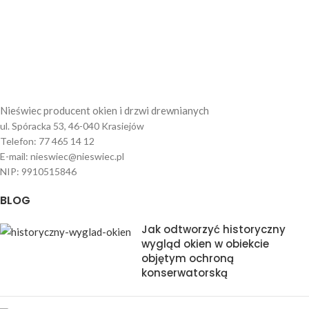
Nieświec producent okien i drzwi drewnianych
ul. Spóracka 53, 46-040 Krasiejów
Telefon: 77 465 14 12
E-mail: nieswiec@nieswiec.pl
NIP: 9910515846
BLOG
Jak odtworzyć historyczny
wygląd okien w obiekcie
objętym ochroną
konserwatorską