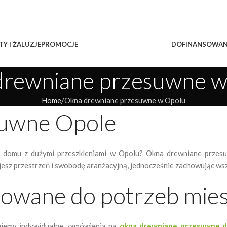
TY I ŻALUZJE
PROMOCJE
DOFINANSOWAN
drewniane przesuwne w
Home
Okna drewniane przesuwne w Opolu
suwne Opole
 domu z dużymi przeszkleniami w Opolu? Okna drewniane przesu
jesz przestrzeń i swobodę aranżacyjną, jednocześnie zachowując wszy
owane do potrzeb mie
zujemy indywidualne zamówienia na
okna drewniane przesuwne d