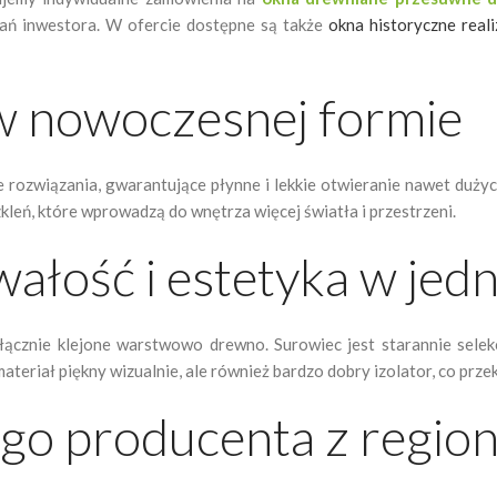
ań inwestora. W ofercie dostępne są także
okna historyczne rea
w nowoczesnej formie
 rozwiązania, gwarantujące płynne i lekkie otwieranie nawet duż
leń, które wprowadzą do wnętrza więcej światła i przestrzeni.
ałość i estetyka w jed
ącznie klejone warstwowo drewno. Surowiec jest starannie sele
eriał piękny wizualnie, ale również bardzo dobry izolator, co prze
go producenta z regio