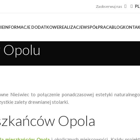
PL
Zaobserwuj nas
IE
INFORMACJE DODATKOWE
REALIZACJE
WSPÓŁPRACA
BLOG
KONTA
 Opolu
wne Nieświec to połączenie ponadczasowej estetyki naturalnego
stkie zalety drewnianej stolarki.
szkańców Opola
la mieszkańców Opola
i okolicznych miejscowości. Każdy projek