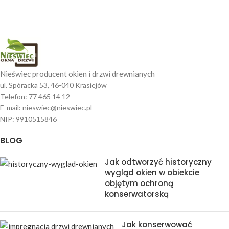
Nieświec producent okien i drzwi drewnianych
ul. Spóracka 53, 46-040 Krasiejów
Telefon: 77 465 14 12
E-mail: nieswiec@nieswiec.pl
NIP: 9910515846
BLOG
Jak odtworzyć historyczny
wygląd okien w obiekcie
objętym ochroną
konserwatorską
Jak konserwować