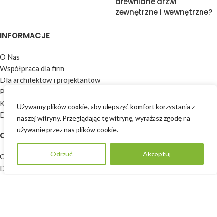
drewniane drzwi
zewnętrzne i wewnętrzne?
INFORMACJE
O Nas
Współpraca dla firm
Dla architektów i projektantów
Polityka prywatności
Kontakt
Używamy plików cookie, aby ulepszyć komfort korzystania z
Dodaj opinię
naszej witryny. Przeglądając tę ​​witrynę, wyrażasz zgodę na
używanie przez nas plików cookie.
OFERTA
Odrzuć
Akceptuj
POPROŚ O WYCENĘ
Okna
Drzwi
Okiennice
Parapety
Rolety
Zabudowy drewniane