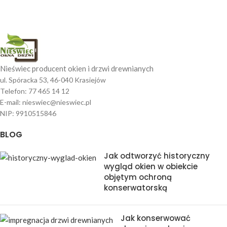
Nieświec producent okien i drzwi drewnianych
ul. Spóracka 53, 46-040 Krasiejów
Telefon: 77 465 14 12
E-mail: nieswiec@nieswiec.pl
NIP: 9910515846
BLOG
Jak odtworzyć historyczny
wygląd okien w obiekcie
objętym ochroną
konserwatorską
Jak konserwować