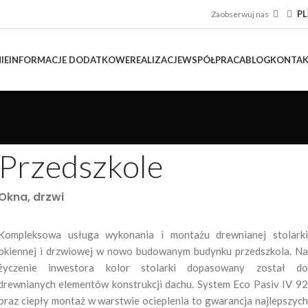
PL
Zaobserwuj nas
IE
INFORMACJE DODATKOWE
REALIZACJE
WSPÓŁPRACA
BLOG
KONTA
Przedszkole
Okna, drzwi
Kompleksowa usługa wykonania i montażu drewnianej stolarki
okiennej i drzwiowej w nowo budowanym budynku przedszkola. Na
życzenie inwestora kolor stolarki dopasowany został do
drewnianych elementów konstrukcji dachu. System Eco Pasiv IV 92
oraz ciepły montaż w warstwie ocieplenia to gwarancja najlepszych