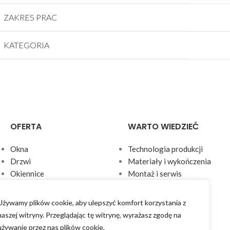
ZAKRES PRAC
KATEGORIA
OFERTA
WARTO WIEDZIEĆ
Okna
Technologia produkcji
Drzwi
Materiały i wykończenia
Okiennice
Montaż i serwis
Parapety
Aktualności
Rolety
FAQ
Używamy plików cookie, aby ulepszyć komfort korzystania z
Zabudowy drewniane
Realizacje
naszej witryny. Przeglądając tę ​​witrynę, wyrażasz zgodę na
Środki do pielęgnacji
używanie przez nas plików cookie.