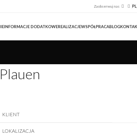
PL
Zaobserwuj nas
IE
INFORMACJE DODATKOWE
REALIZACJE
WSPÓŁPRACA
BLOG
KONTA
Plauen
KLIENT
LOKALIZACJA