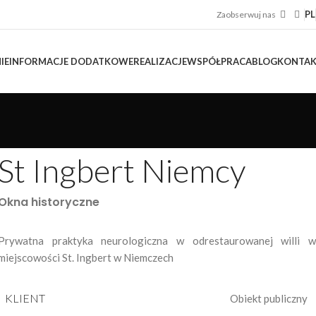
PL
Zaobserwuj nas
IE
INFORMACJE DODATKOWE
REALIZACJE
WSPÓŁPRACA
BLOG
KONTA
St Ingbert Niemcy
Okna historyczne
Prywatna praktyka neurologiczna w odrestaurowanej willi w
miejscowości St. Ingbert w Niemczech
KLIENT
Obiekt publiczny