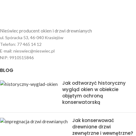
Nieświec producent okien i drzwi drewnianych
ul. Spóracka 53, 46-040 Krasiejów
Telefon: 77 465 14 12
E-mail: nieswiec@nieswiec.pl
NIP: 9910515846
BLOG
Jak odtworzyć historyczny
wygląd okien w obiekcie
objętym ochroną
konserwatorską
Jak konserwować
drewniane drzwi
zewnętrzne i wewnętrzne?