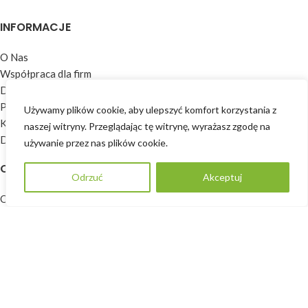
INFORMACJE
O Nas
Współpraca dla firm
Dla architektów i projektantów
Polityka prywatności
Używamy plików cookie, aby ulepszyć komfort korzystania z
Kontakt
naszej witryny. Przeglądając tę ​​witrynę, wyrażasz zgodę na
Dodaj opinię
używanie przez nas plików cookie.
OFERTA
Odrzuć
Akceptuj
POPROŚ O WYCENĘ
Okna
Drzwi
Okiennice
Parapety
Rolety
Zabudowy drewniane
Środki do pielęgnacji