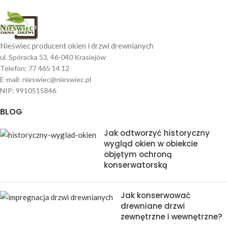
Nieświec producent okien i drzwi drewnianych
ul. Spóracka 53, 46-040 Krasiejów
Telefon: 77 465 14 12
E-mail: nieswiec@nieswiec.pl
NIP: 9910515846
BLOG
Jak odtworzyć historyczny
wygląd okien w obiekcie
objętym ochroną
konserwatorską
Jak konserwować
drewniane drzwi
zewnętrzne i wewnętrzne?