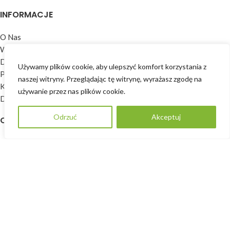
INFORMACJE
O Nas
Współpraca dla firm
Dla architektów i projektantów
Używamy plików cookie, aby ulepszyć komfort korzystania z
Polityka prywatności
naszej witryny. Przeglądając tę ​​witrynę, wyrażasz zgodę na
Kontakt
używanie przez nas plików cookie.
Dodaj opinię
Odrzuć
Akceptuj
POPROŚ O WYCENĘ
OFERTA
Okna
Drzwi
Okiennice
Parapety
Rolety
Zabudowy drewniane
Środki do pielęgnacji