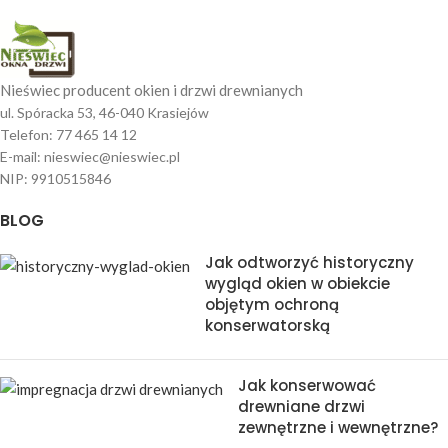
Nieświec producent okien i drzwi drewnianych
ul. Spóracka 53, 46-040 Krasiejów
Telefon: 77 465 14 12
E-mail: nieswiec@nieswiec.pl
NIP: 9910515846
BLOG
Jak odtworzyć historyczny
wygląd okien w obiekcie
objętym ochroną
konserwatorską
Jak konserwować
drewniane drzwi
zewnętrzne i wewnętrzne?