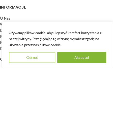
INFORMACJE
O Nas
Współpraca dla firm
Dla architektów i projektantów
Używamy plików cookie, aby ulepszyć komfort korzystania z
Polityka prywatności
naszej witryny. Przeglądając tę ​​witrynę, wyrażasz zgodę na
Kontakt
używanie przez nas plików cookie.
Dodaj opinię
Odrzuć
Akceptuj
POPROŚ O WYCENĘ
OFERTA
Okna
Drzwi
Okiennice
Parapety
Rolety
Zabudowy drewniane
Środki do pielęgnacji