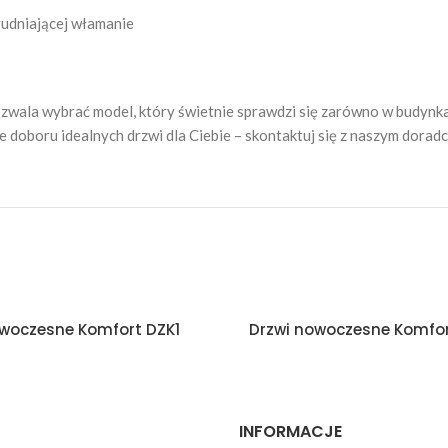
rudniającej włamanie
ala wybrać model, który świetnie sprawdzi się zarówno w budynkach 
doboru idealnych drzwi dla Ciebie – skontaktuj się z naszym doradc
owoczesne Komfort DZK1
Drzwi nowoczesne Komfor
INFORMACJE