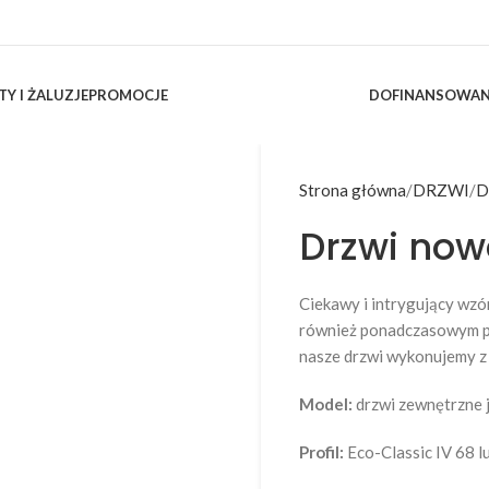
TY I ŻALUZJE
PROMOCJE
DOFINANSOWAN
Strona główna
DRZWI
D
Drzwi no
Ciekawy i intrygujący wzó
również ponadczasowym po
nasze drzwi wykonujemy z 
Model:
drzwi zewnętrzne 
Profil:
Eco-Classic IV 68 l