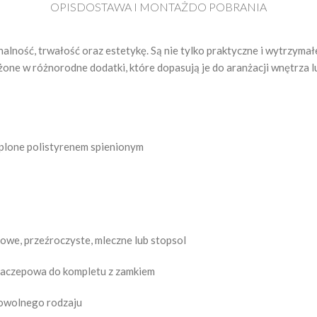
OPIS
DOSTAWA I MONTAŻ
DO POBRANIA
nalność, trwałość oraz estetykę. Są nie tylko praktyczne i wytrzym
ne w różnorodne dodatki, które dopasują je do aranżacji wnętrza l
plone polistyrenem spienionym
owe, przeźroczyste, mleczne lub stopsol
 zaczepowa do kompletu z zamkiem
dowolnego rodzaju