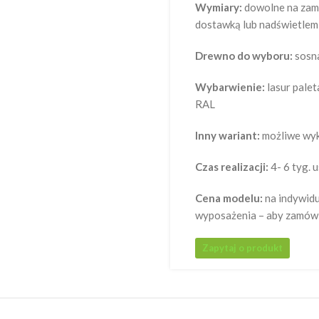
Wymiary:
dowolne na zamó
dostawką lub nadświetlem
Drewno do wyboru:
sosna
Wybarwienie:
lasur pale
RAL
Inny wariant:
możliwe wyk
Czas realizacji:
4- 6 tyg. 
Cena modelu:
na indywidu
wyposażenia – aby zamówić
Zapytaj o produkt