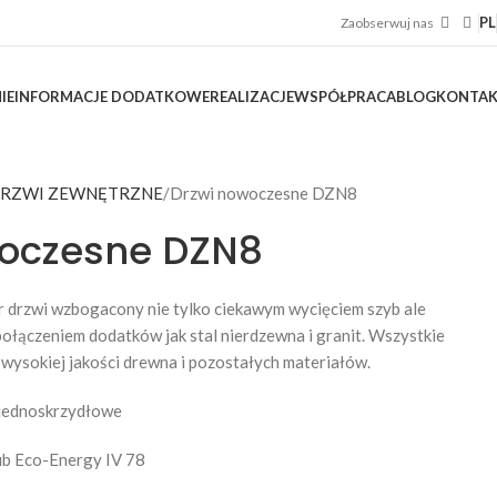
PL
Zaobserwuj nas
IE
INFORMACJE DODATKOWE
REALIZACJE
WSPÓŁPRACA
BLOG
KONTA
RZWI ZEWNĘTRZNE
Drzwi nowoczesne DZN8
woczesne DZN8
r drzwi wzbogacony nie tylko ciekawym wycięciem szyb ale
łączeniem dodatków jak stal nierdzewna i granit. Wszystkie
wysokiej jakości drewna i pozostałych materiałów.
jednoskrzydłowe
ub Eco-Energy IV 78