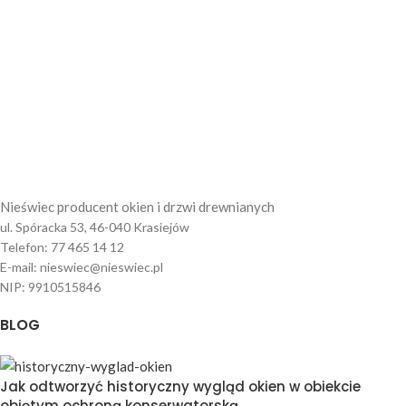
Nieświec producent okien i drzwi drewnianych
ul. Spóracka 53, 46-040 Krasiejów
Telefon: 77 465 14 12
E-mail: nieswiec@nieswiec.pl
NIP: 9910515846
BLOG
Jak odtworzyć historyczny wygląd okien w obiekcie
objętym ochroną konserwatorską