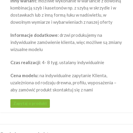
Inny wariant:
możliwe wykonanie w wariancie z dowolną
kombinacją szyb i kasetonów np. z szybą w skrzydle i w
dostawkach lub z inną formą łuku w nadświetlu, w
dowolnym wymiarze i wybarwieniach z naszej oferty
Informacje dodatkowe:
drzwi produkujemy na
indywidualne zamówienie klienta, więc możliwe są zmiany
wizualne modelu
Czas realizacji:
4- 8 tyg. ustalany indywidualnie
Cena modelu:
na indywidualne zapytanie Klienta,
uzależniona od rodzaju drewna, profilu, wyposażenia –
aby zamówić produkt skontaktuj się z nami
Zapytaj o produkt