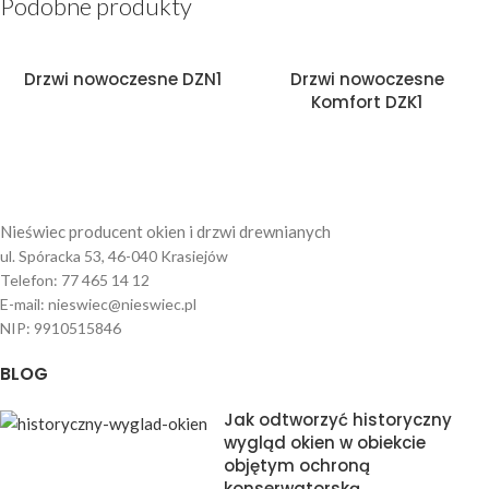
Podobne produkty
Drzwi nowoczesne DZN1
Drzwi nowoczesne
Komfort DZK1
Nieświec producent okien i drzwi drewnianych
ul. Spóracka 53, 46-040 Krasiejów
Telefon: 77 465 14 12
E-mail: nieswiec@nieswiec.pl
NIP: 9910515846
BLOG
Jak odtworzyć historyczny
wygląd okien w obiekcie
objętym ochroną
konserwatorską